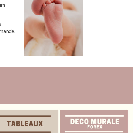
bum
s
emande.