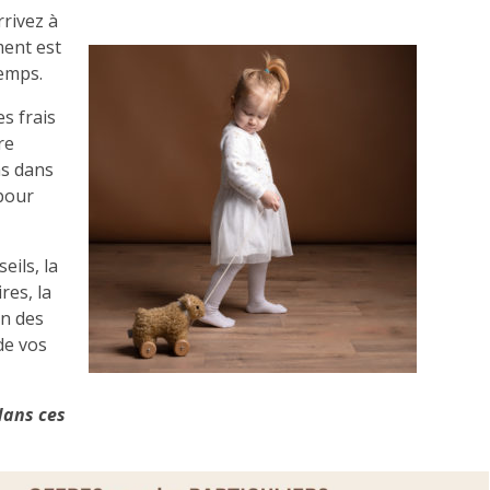
rrivez à
ment est
temps.
es frais
re
as dans
 pour
eils, la
res, la
on des
de vos
dans ces